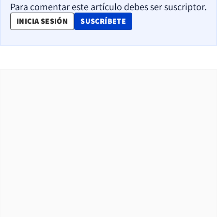
Para comentar este artículo debes ser suscriptor.
OPENS IN NEW WINDOW
INICIA SESIÓN
SUSCRÍBETE