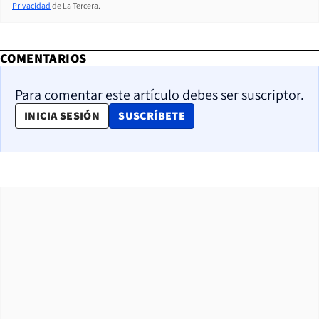
Privacidad
de La Tercera.
COMENTARIOS
Para comentar este artículo debes ser suscriptor.
OPENS IN NEW WINDOW
INICIA SESIÓN
SUSCRÍBETE