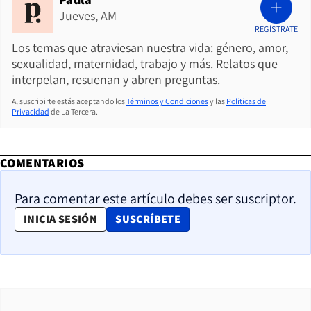
Jueves, AM
REGÍSTRATE
Los temas que atraviesan nuestra vida: género, amor,
sexualidad, maternidad, trabajo y más. Relatos que
interpelan, resuenan y abren preguntas.
Al suscribirte estás aceptando los
Términos y Condiciones
y las
Políticas de
Privacidad
de La Tercera.
COMENTARIOS
Para comentar este artículo debes ser suscriptor.
OPENS IN NEW WINDOW
INICIA SESIÓN
SUSCRÍBETE