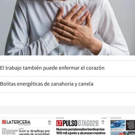
El trabajo también puede enfermar el corazón
Bolitas energéticas de zanahoria y canela
Opens in new window
Opens in ne