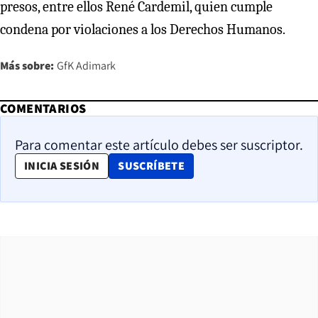
presos, entre ellos René Cardemil, quien cumple
condena por violaciones a los Derechos Humanos.
Más sobre:
GfK Adimark
COMENTARIOS
Para comentar este artículo debes ser suscriptor.
OPENS IN NEW WINDOW
INICIA SESIÓN
SUSCRÍBETE