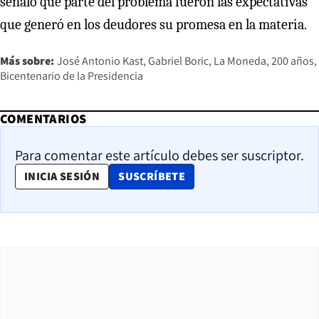
señaló que parte del problema fueron las expectativas
que generó en los deudores su promesa en la materia.
Más sobre:
José Antonio Kast
Gabriel Boric
La Moneda
200 años
Bicentenario de la Presidencia
COMENTARIOS
Para comentar este artículo debes ser suscriptor.
OPENS IN NEW WINDOW
INICIA SESIÓN
SUSCRÍBETE