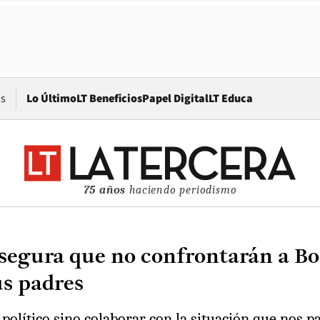
Opens in new window
os
Lo Último
LT Beneficios
Papel Digital
LT Educa
75 años
haciendo periodismo
segura que no confrontarán a Bor
us padres
político sino colaborar con la situación que nos pa