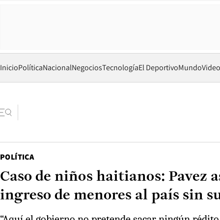
Inicio
Política
Nacional
Negocios
Tecnología
El Deportivo
Mundo
Vide
POLÍTICA
Caso de niños haitianos: Pavez a
ingreso de menores al país sin s
“Aquí el gobierno no pretende sacar ningún rédito 