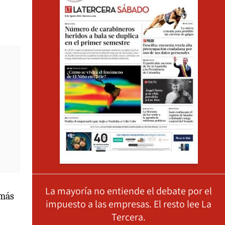
La mayoría no entiende el debate por el
 más
impuesto a las empresas. El resto lee La
Tercera.