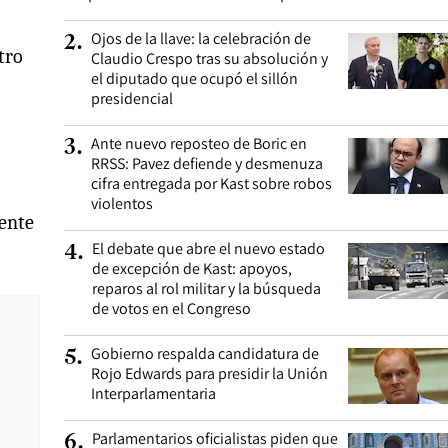
Ojos de la llave: la celebración de
2
.
tro
Claudio Crespo tras su absolución y
el diputado que ocupó el sillón
presidencial
Ante nuevo reposteo de Boric en
3
.
RRSS: Pavez defiende y desmenuza
cifra entregada por Kast sobre robos
violentos
rente
El debate que abre el nuevo estado
4
.
de excepción de Kast: apoyos,
reparos al rol militar y la búsqueda
de votos en el Congreso
Gobierno respalda candidatura de
5
.
Rojo Edwards para presidir la Unión
Interparlamentaria
Parlamentarios oficialistas piden que
6
.