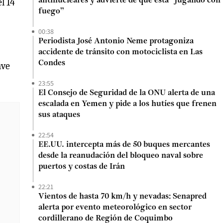
l 14
antinucleares y advierte de que está “jugando con
fuego”
00:38
Periodista José Antonio Neme protagoniza
accidente de tránsito con motociclista en Las
Condes
ave
23:55
El Consejo de Seguridad de la ONU alerta de una
escalada en Yemen y pide a los hutíes que frenen
sus ataques
22:54
EE.UU. intercepta más de 50 buques mercantes
desde la reanudación del bloqueo naval sobre
puertos y costas de Irán
22:21
Vientos de hasta 70 km/h y nevadas: Senapred
alerta por evento meteorológico en sector
cordillerano de Región de Coquimbo