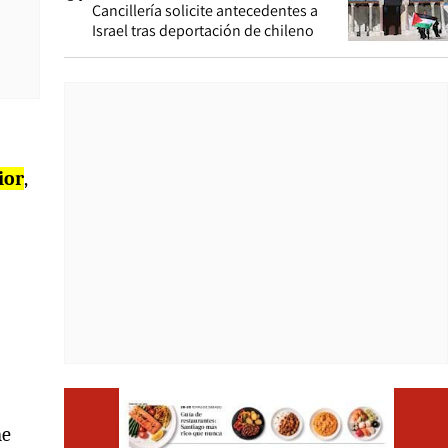
Cancillería solicite antecedentes a
Israel tras deportación de chileno
ior
,
Opens i
me