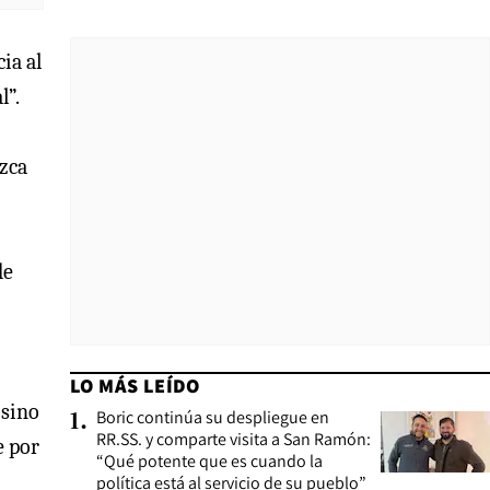
ia al
l”.
ozca
de
LO MÁS LEÍDO
 sino
Boric continúa su despliegue en
1
.
RR.SS. y comparte visita a San Ramón:
e por
“Qué potente que es cuando la
política está al servicio de su pueblo”