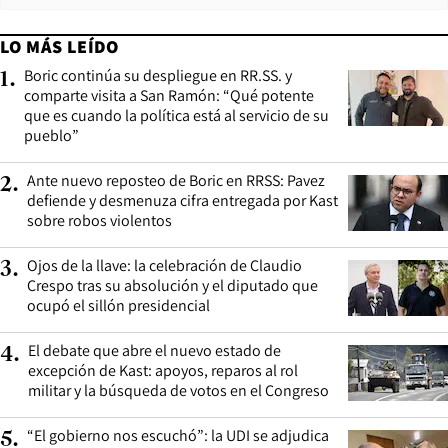
LO MÁS LEÍDO
Boric continúa su despliegue en RR.SS. y
1
.
comparte visita a San Ramón: “Qué potente
que es cuando la política está al servicio de su
pueblo”
Ante nuevo reposteo de Boric en RRSS: Pavez
2
.
defiende y desmenuza cifra entregada por Kast
sobre robos violentos
Ojos de la llave: la celebración de Claudio
3
.
Crespo tras su absolución y el diputado que
ocupó el sillón presidencial
El debate que abre el nuevo estado de
4
.
excepción de Kast: apoyos, reparos al rol
militar y la búsqueda de votos en el Congreso
“El gobierno nos escuchó”: la UDI se adjudica
5
.