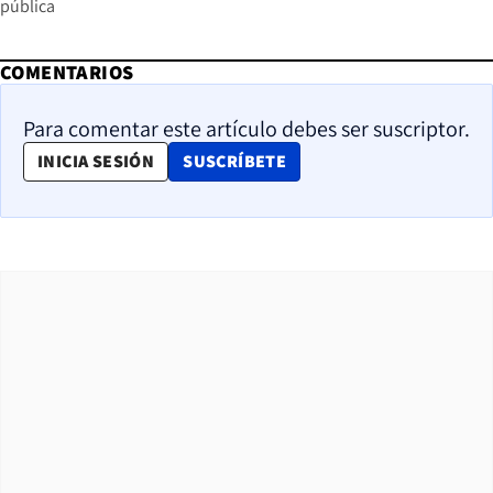
pública
COMENTARIOS
Para comentar este artículo debes ser suscriptor.
OPENS IN NEW WINDOW
INICIA SESIÓN
SUSCRÍBETE