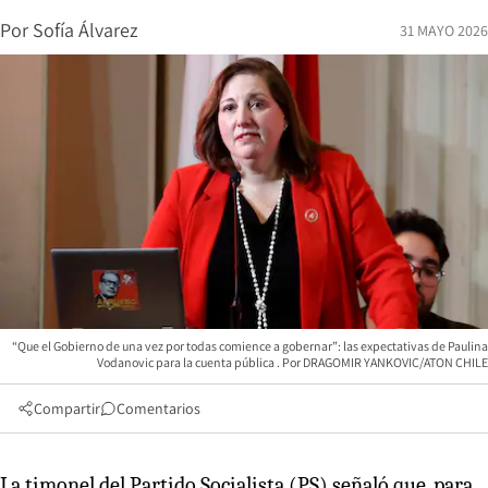
Por
Sofía Álvarez
31 MAYO 2026
“Que el Gobierno de una vez por todas comience a gobernar”: las expectativas de Paulina
Vodanovic para la cuenta pública
DRAGOMIR YANKOVIC/ATON CHILE
Compartir
Comentarios
La timonel del Partido Socialista (PS) señaló que, para