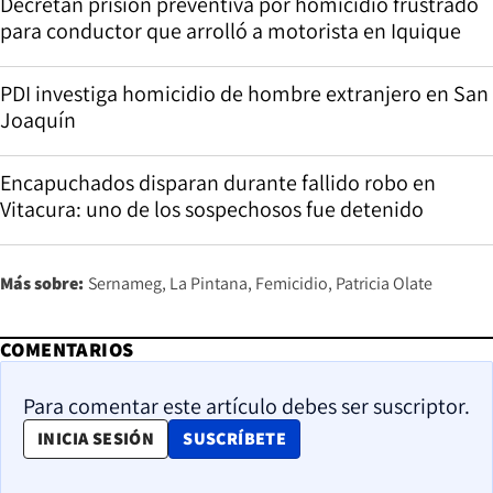
Decretan prisión preventiva por homicidio frustrado
para conductor que arrolló a motorista en Iquique
PDI investiga homicidio de hombre extranjero en San
Joaquín
Encapuchados disparan durante fallido robo en
Vitacura: uno de los sospechosos fue detenido
Más sobre:
Sernameg
La Pintana
Femicidio
Patricia Olate
COMENTARIOS
Para comentar este artículo debes ser suscriptor.
OPENS IN NEW WINDOW
INICIA SESIÓN
SUSCRÍBETE