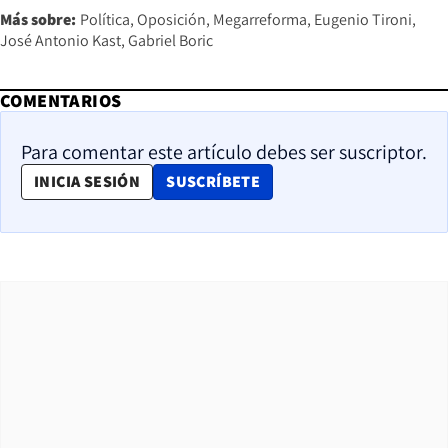
Más sobre:
Política
Oposición
Megarreforma
Eugenio Tironi
José Antonio Kast
Gabriel Boric
COMENTARIOS
Para comentar este artículo debes ser suscriptor.
OPENS IN NEW WINDOW
INICIA SESIÓN
SUSCRÍBETE