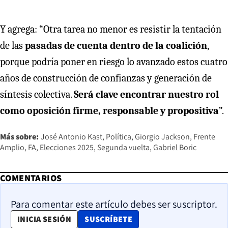
Y agrega: “Otra tarea no menor es resistir la tentación
de las
pasadas de cuenta dentro de la coalición
,
porque podría poner en riesgo lo avanzado estos cuatro
años de construcción de confianzas y generación de
síntesis colectiva.
Será clave encontrar nuestro rol
como oposición firme, responsable y propositiva
”.
Más sobre:
José Antonio Kast
Política
Giorgio Jackson
Frente
Amplio
FA
Elecciones 2025
Segunda vuelta
Gabriel Boric
COMENTARIOS
Para comentar este artículo debes ser suscriptor.
OPENS IN NEW WINDOW
INICIA SESIÓN
SUSCRÍBETE