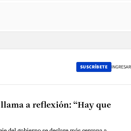
SUSCRÍBETE
INGRESAR
 llama a reflexión: “Hay que
 eje del gobierno se declare más cercana a