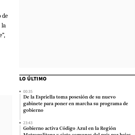
o de
 la
e”,
LO ÚLTIMO
00:35
De la Espriella toma posesión de su nuevo
gabinete para poner en marcha su programa de
gobierno
23:43
Gobierno activa Código Azul en la Región