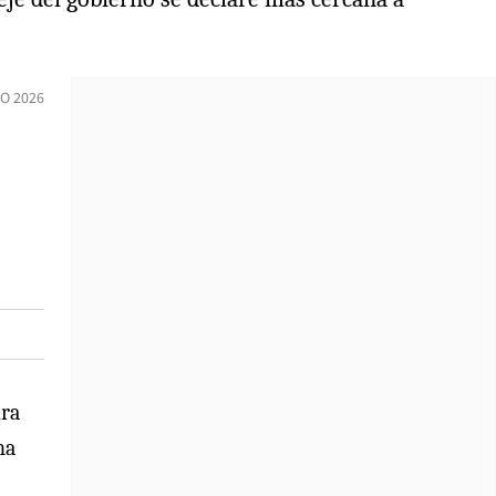
IO 2026
ura
ha