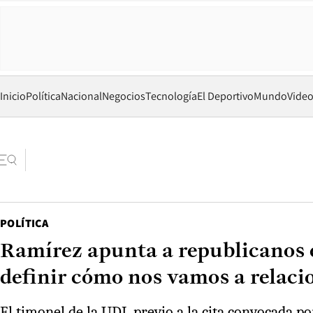
Inicio
Política
Nacional
Negocios
Tecnología
El Deportivo
Mundo
Vide
POLÍTICA
Ramírez apunta a republicanos e
definir cómo nos vamos a relaci
El timonel de la UDI, previo a la cita convocada po