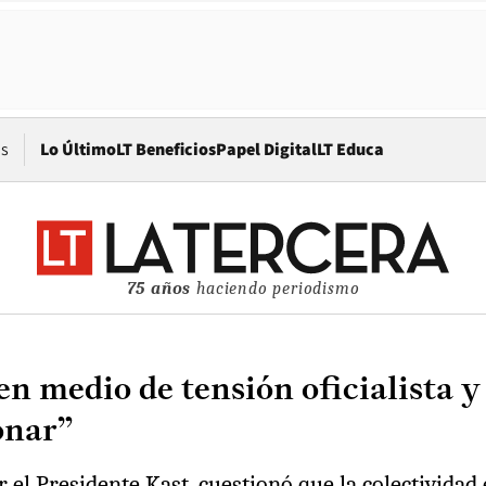
Opens in new window
os
Lo Último
LT Beneficios
Papel Digital
LT Educa
75 años
haciendo periodismo
n medio de tensión oficialista y
onar”
r el Presidente Kast, cuestionó que la colectividad