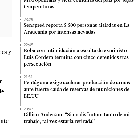
Metropolitana y siete comunas del país por bajas
temperaturas
23:29
Senapred reporta 5.500 personas aisladas en La
Araucanía por intensas nevadas
22:45
ica y
Robo con intimidación a escolta de exministro
Luis Cordero termina con cinco detenidos tras
persecución
21:51
r
Pentágono exige acelerar producción de armas
ante fuerte caída de reservas de municiones de
de
EE.UU.
20:47
Gillian Anderson: “Si no disfrutara tanto de mi
ente
trabajo, tal vez estaría retirada”