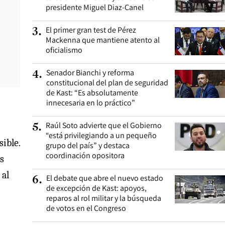
presidente Miguel Diaz-Canel
El primer gran test de Pérez
3
.
Mackenna que mantiene atento al
oficialismo
Senador Bianchi y reforma
4
.
constitucional del plan de seguridad
de Kast: “Es absolutamente
innecesaria en lo práctico”
Raúl Soto advierte que el Gobierno
5
.
“está privilegiando a un pequeño
ible.
grupo del país” y destaca
coordinación opositora
s
 al
El debate que abre el nuevo estado
6
.
de excepción de Kast: apoyos,
reparos al rol militar y la búsqueda
de votos en el Congreso