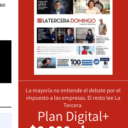
smo
La mayoría no entiende el debate por el
impuesto a las empresas. El resto lee La
Tercera.
Plan Digital+