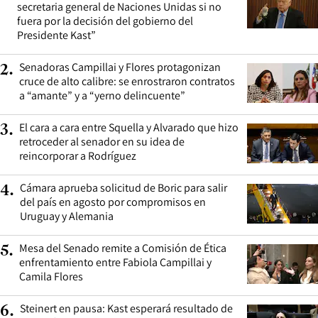
secretaria general de Naciones Unidas si no
fuera por la decisión del gobierno del
Presidente Kast”
Senadoras Campillai y Flores protagonizan
2
.
cruce de alto calibre: se enrostraron contratos
a “amante” y a “yerno delincuente”
El cara a cara entre Squella y Alvarado que hizo
3
.
retroceder al senador en su idea de
reincorporar a Rodríguez
Cámara aprueba solicitud de Boric para salir
4
.
del país en agosto por compromisos en
Uruguay y Alemania
Mesa del Senado remite a Comisión de Ética
5
.
enfrentamiento entre Fabiola Campillai y
Camila Flores
Steinert en pausa: Kast esperará resultado de
6
.