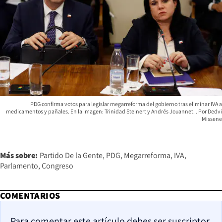
PDG confirma votos para legislar megarreforma del gobierno tras eliminar IVA a
medicamentos y pañales. En la imagen: Trinidad Steinert y Andrés Jouannet.
Dedvi
Missene
Más sobre:
Partido De la Gente
PDG
Megarreforma
IVA
Parlamento
Congreso
COMENTARIOS
Para comentar este artículo debes ser suscriptor.