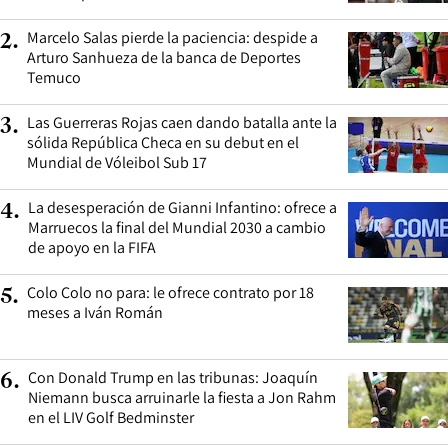
Marcelo Salas pierde la paciencia: despide a
2
.
Arturo Sanhueza de la banca de Deportes
Temuco
Las Guerreras Rojas caen dando batalla ante la
3
.
sólida República Checa en su debut en el
Mundial de Vóleibol Sub 17
La desesperación de Gianni Infantino: ofrece a
4
.
Marruecos la final del Mundial 2030 a cambio
de apoyo en la FIFA
Colo Colo no para: le ofrece contrato por 18
5
.
meses a Iván Román
Con Donald Trump en las tribunas: Joaquín
6
.
Niemann busca arruinarle la fiesta a Jon Rahm
en el LIV Golf Bedminster