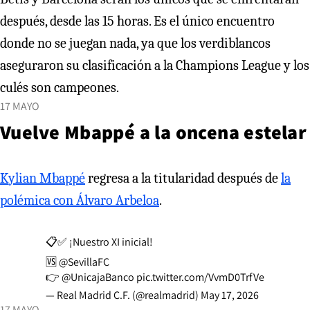
después, desde las 15 horas. Es el único encuentro
donde no se juegan nada, ya que los verdiblancos
aseguraron su clasificación a la Champions League y los
culés son campeones.
17 MAYO
Vuelve Mbappé a la oncena estelar
Kylian Mbappé
regresa a la titularidad después de
la
polémica con Álvaro Arbeloa
.
📋✅ ¡Nuestro XI inicial!
🆚
@SevillaFC
👉
@UnicajaBanco
pic.twitter.com/VvmD0TrfVe
— Real Madrid C.F. (@realmadrid)
May 17, 2026
17 MAYO