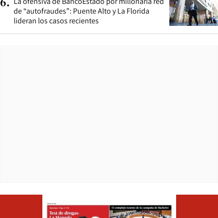
La ofensiva de BancoEstado por millonaria red
6
.
de “autofraudes”: Puente Alto y La Florida
lideran los casos recientes
Opens in ne