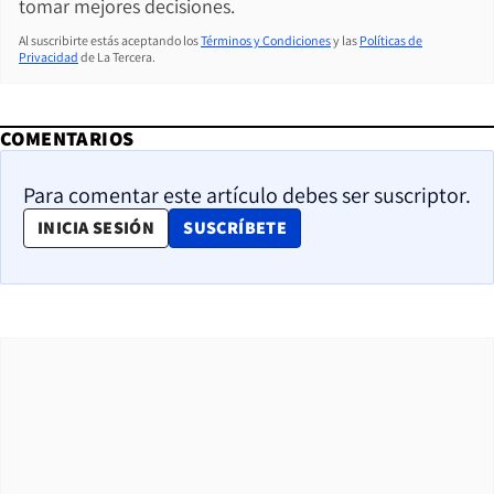
tomar mejores decisiones.
Al suscribirte estás aceptando los
Términos y Condiciones
y las
Políticas de
Privacidad
de La Tercera.
COMENTARIOS
Para comentar este artículo debes ser suscriptor.
OPENS IN NEW WINDOW
INICIA SESIÓN
SUSCRÍBETE