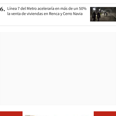
Línea 7 del Metro aceleraría en más de un 50%
6
.
la venta de viviendas en Renca y Cerro Navia
Opens in ne