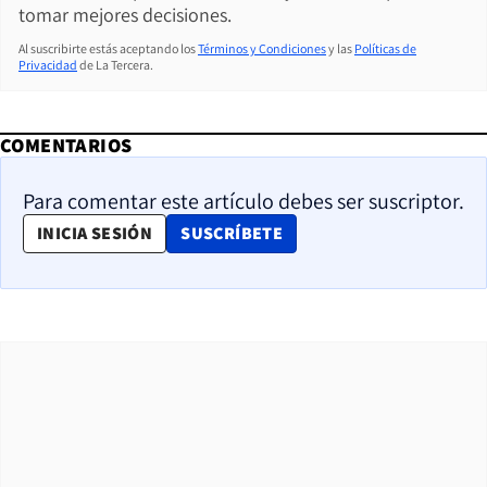
tomar mejores decisiones.
Al suscribirte estás aceptando los
Términos y Condiciones
y las
Políticas de
Privacidad
de La Tercera.
COMENTARIOS
Para comentar este artículo debes ser suscriptor.
OPENS IN NEW WINDOW
INICIA SESIÓN
SUSCRÍBETE