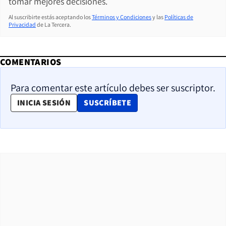
tomar mejores decisiones.
Al suscribirte estás aceptando los
Términos y Condiciones
y las
Políticas de
Privacidad
de La Tercera.
COMENTARIOS
Para comentar este artículo debes ser suscriptor.
OPENS IN NEW WINDOW
INICIA SESIÓN
SUSCRÍBETE