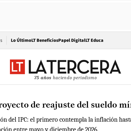
Opens in new window
os
Lo Último
LT Beneficios
Papel Digital
LT Educa
75 años
haciendo periodismo
oyecto de reajuste del sueldo m
ón del IPC: el primero contempla la inflación hasta
iación entre mayo y diciembre de 2026.