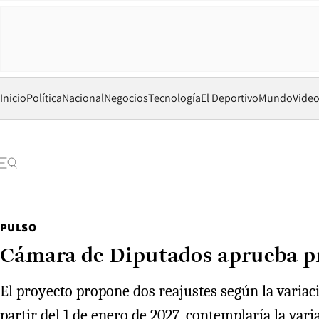
Inicio
Política
Nacional
Negocios
Tecnología
El Deportivo
Mundo
Vide
PULSO
Cámara de Diputados aprueba pr
El proyecto propone dos reajustes según la variaci
partir del 1 de enero de 2027, contemplaría la var