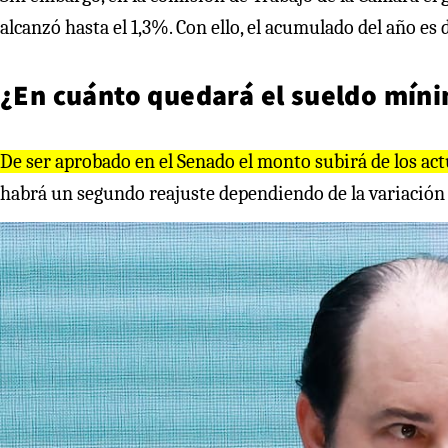
alcanzó hasta el 1,3%. Con ello, el acumulado del año es 
¿En cuánto quedará el sueldo mín
De ser aprobado en el Senado el monto subirá de los ac
habrá un segundo reajuste dependiendo de la variación d