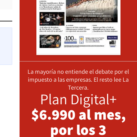
La mayoría no entiende el debate por el
impuesto a las empresas. El resto lee La
Tercera.
Plan Digital+
$6.990 al mes,
por los 3