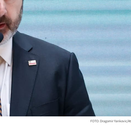
FOTO: Dragomir Yankovic/At