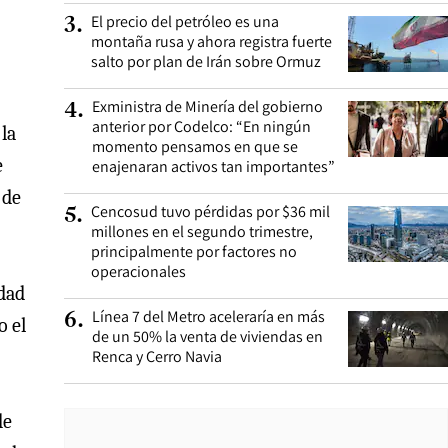
El precio del petróleo es una
3
.
montaña rusa y ahora registra fuerte
salto por plan de Irán sobre Ormuz
Exministra de Minería del gobierno
4
.
anterior por Codelco: “En ningún
la
momento pensamos en que se
e
enajenaran activos tan importantes”
 de
Cencosud tuvo pérdidas por $36 mil
5
.
millones en el segundo trimestre,
principalmente por factores no
operacionales
edad
Línea 7 del Metro aceleraría en más
6
.
o el
de un 50% la venta de viviendas en
Renca y Cerro Navia
de