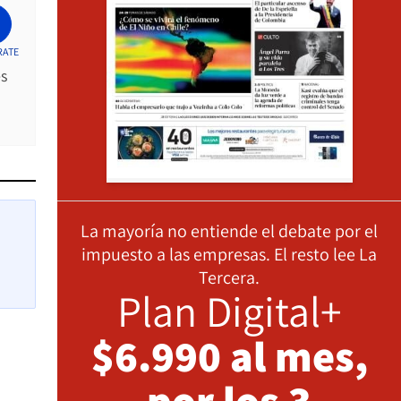
RATE
es
La mayoría no entiende el debate por el
impuesto a las empresas. El resto lee La
Tercera.
Plan Digital+
$6.990 al mes,
por los 3