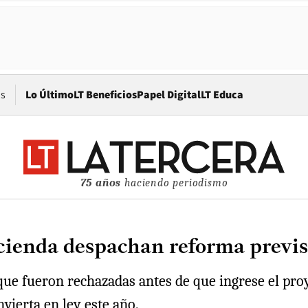
Opens in new window
os
Lo Último
LT Beneficios
Papel Digital
LT Educa
75 años
haciendo periodismo
ienda despachan reforma previsi
que fueron rechazadas antes de que ingrese el proy
vierta en ley este año.