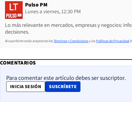
Pulso PM
Lunes a viernes, 12:30 PM
Lo más relevante en mercados, empresas y negocios: inf
decisiones.
Al suscribirte estás aceptando los
Términos y Condiciones
y las
Políticas de Privacidad
d
COMENTARIOS
Para comentar este artículo debes ser suscriptor.
OPENS IN NEW WINDOW
INICIA SESIÓN
SUSCRÍBETE