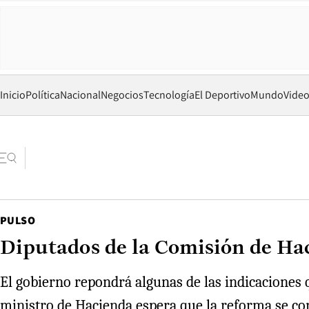
Inicio
Política
Nacional
Negocios
Tecnología
El Deportivo
Mundo
Vide
PULSO
Diputados de la Comisión de Hac
El gobierno repondrá algunas de las indicaciones 
ministro de Hacienda espera que la reforma se con