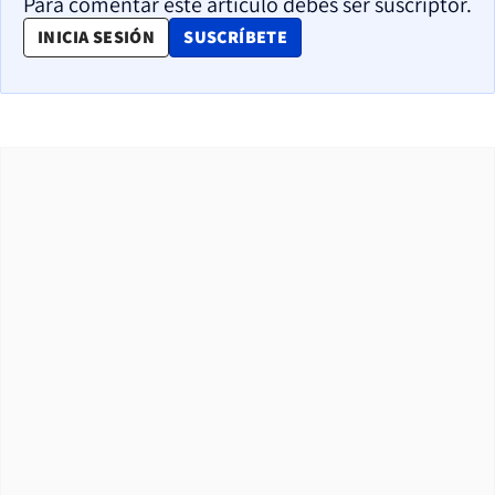
Para comentar este artículo debes ser suscriptor.
OPENS IN NEW WINDOW
INICIA SESIÓN
SUSCRÍBETE