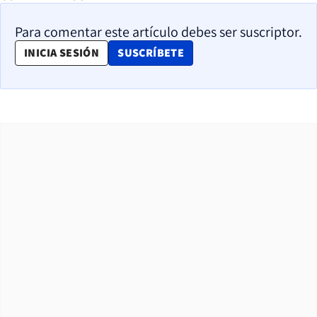
Para comentar este artículo debes ser suscriptor.
OPENS IN NEW WINDOW
INICIA SESIÓN
SUSCRÍBETE