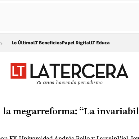
Opens in new window
os
Lo Último
LT Beneficios
Papel Digital
LT Educa
75 años
haciendo periodismo
 la megarreforma: “La invariabil
on EY, Universidad Andrés Bello y LarrainVial, Jav