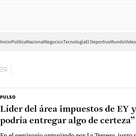
Inicio
Política
Nacional
Negocios
Tecnología
El Deportivo
Mundo
Vide
PULSO
Líder del área impuestos de EY y
podría entregar algo de certeza”
En el seminario organizado por La Tercera, junto c