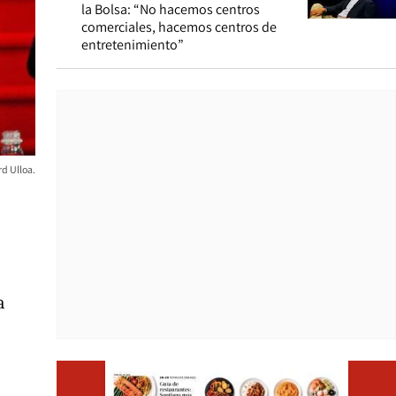
la Bolsa: “No hacemos centros
comerciales, hacemos centros de
entretenimiento”
rd Ulloa.
a
Opens i