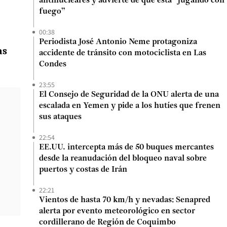
antinucleares y advierte de que está “jugando con
fuego”
00:38
Periodista José Antonio Neme protagoniza
as
accidente de tránsito con motociclista en Las
Condes
23:55
El Consejo de Seguridad de la ONU alerta de una
escalada en Yemen y pide a los hutíes que frenen
sus ataques
22:54
EE.UU. intercepta más de 50 buques mercantes
desde la reanudación del bloqueo naval sobre
puertos y costas de Irán
22:21
Vientos de hasta 70 km/h y nevadas: Senapred
alerta por evento meteorológico en sector
cordillerano de Región de Coquimbo