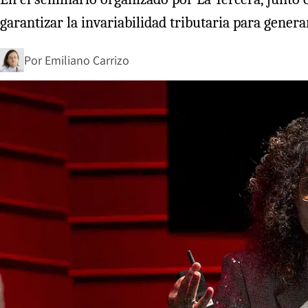
garantizar la invariabilidad tributaria para gene
Por
Emiliano Carrizo