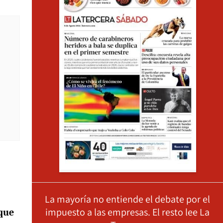
La mayoría no entiende el debate por el
impuesto a las empresas. El resto lee La
 que