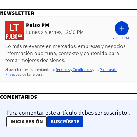
NEWSLETTER
Pulso PM
Lunes a viernes, 12:30 PM
REGÍSTRATE
Lo más relevante en mercados, empresas y negocios:
información oportuna, contexto y contenido para
tomar mejores decisiones.
Al suscribirte estás aceptando los
Términos y Condiciones
y las
Políticas de
Privacidad
de La Tercera.
COMENTARIOS
Para comentar este artículo debes ser suscriptor.
OPENS IN NEW WINDOW
INICIA SESIÓN
SUSCRÍBETE