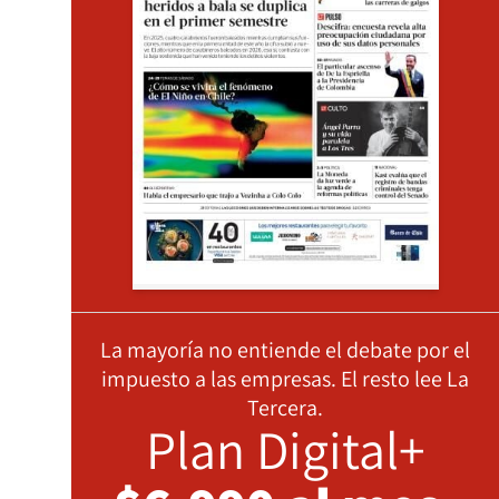
La mayoría no entiende el debate por el
impuesto a las empresas. El resto lee La
Tercera.
Plan Digital+