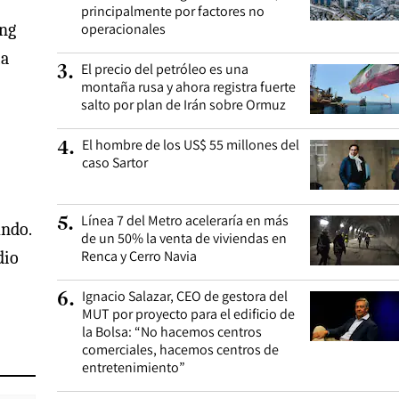
principalmente por factores no
ing
operacionales
ía
El precio del petróleo es una
3
.
montaña rusa y ahora registra fuerte
salto por plan de Irán sobre Ormuz
El hombre de los US$ 55 millones del
4
.
caso Sartor
Línea 7 del Metro aceleraría en más
5
.
undo.
de un 50% la venta de viviendas en
Renca y Cerro Navia
dio
Ignacio Salazar, CEO de gestora del
6
.
MUT por proyecto para el edificio de
la Bolsa: “No hacemos centros
comerciales, hacemos centros de
entretenimiento”