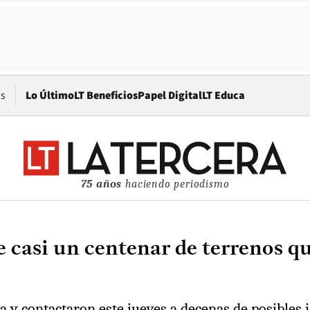
Opens in new window
os
Lo Último
LT Beneficios
Papel Digital
LT Educa
75 años
haciendo periodismo
e casi un centenar de terrenos q
ta y contactaron este jueves a decenas de posibles