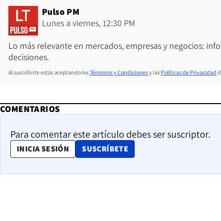
Pulso PM
Lunes a viernes, 12:30 PM
Lo más relevante en mercados, empresas y negocios: inf
decisiones.
Al suscribirte estás aceptando los
Términos y Condiciones
y las
Políticas de Privacidad
d
COMENTARIOS
Para comentar este artículo debes ser suscriptor.
OPENS IN NEW WINDOW
INICIA SESIÓN
SUSCRÍBETE