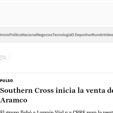
Inicio
Política
Nacional
Negocios
Tecnología
El Deportivo
Mundo
Vide
PULSO
Southern Cross inicia la venta d
Aramco
El grupo fichó a Larraín Vial y a CBRE para la ven