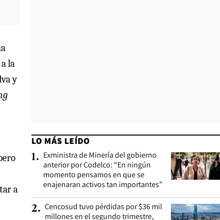
na
a la
lva y
ng
LO MÁS LEÍDO
Exministra de Minería del gobierno
1
.
 pero
anterior por Codelco: “En ningún
momento pensamos en que se
enajenaran activos tan importantes”
tar a
Cencosud tuvo pérdidas por $36 mil
2
.
millones en el segundo trimestre,