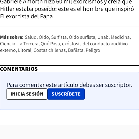
Gabriele Amorth hizo 60 mil exorcismos y creía que
Hitler estaba poseído: este es el hombre que inspiró
El exorcista del Papa
Más sobre:
Salud
Oído
Surfista
Oído surfista
Unab
Medicina
Ciencia
La Tercera
Qué Pasa
exóstosis del conducto auditivo
externo
Litoral
Costas chilenas
Bañista
Peligro
COMENTARIOS
Para comentar este artículo debes ser suscriptor.
OPENS IN NEW WINDOW
INICIA SESIÓN
SUSCRÍBETE