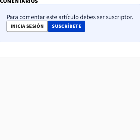
COMENTARIOS
Para comentar este artículo debes ser suscriptor.
OPENS IN NEW WINDOW
INICIA SESIÓN
SUSCRÍBETE