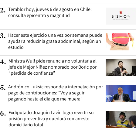
Temblor hoy, jueves 6 de agosto en Chile:
2
.
consulta epicentro y magnitud
Hacer este ejercicio una vez por semana puede
3
.
ayudar a reducir la grasa abdominal, según un
estudio
Ministra Wulf pide renuncia no voluntaria al
4
.
jefe de Mejor Niñez nombrado por Boric por
“pérdida de confianza”
Andrónico Luksic responde a interpelación por
5
.
pago de contribuciones: “Voy a seguir
pagando hasta el día que me muera”
Exdiputado Joaquín Lavín logra revertir su
6
.
prisión preventiva y quedará con arresto
domiciliario total