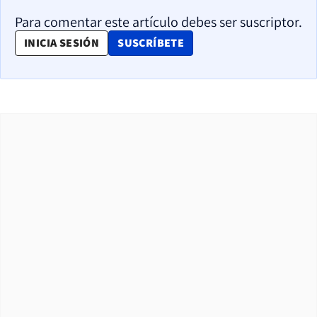
Para comentar este artículo debes ser suscriptor.
OPENS IN NEW WINDOW
INICIA SESIÓN
SUSCRÍBETE