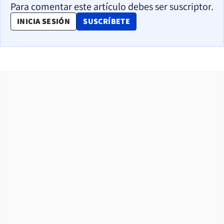
Para comentar este artículo debes ser suscriptor.
OPENS IN NEW WINDOW
INICIA SESIÓN
SUSCRÍBETE