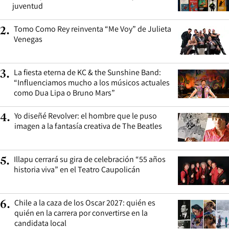
juventud
Tomo Como Rey reinventa “Me Voy” de Julieta
2
.
Venegas
La fiesta eterna de KC & the Sunshine Band:
3
.
“Influenciamos mucho a los músicos actuales
como Dua Lipa o Bruno Mars”
Yo diseñé Revolver: el hombre que le puso
4
.
imagen a la fantasía creativa de The Beatles
Illapu cerrará su gira de celebración “55 años
5
.
historia viva” en el Teatro Caupolicán
Chile a la caza de los Oscar 2027: quién es
6
.
quién en la carrera por convertirse en la
candidata local