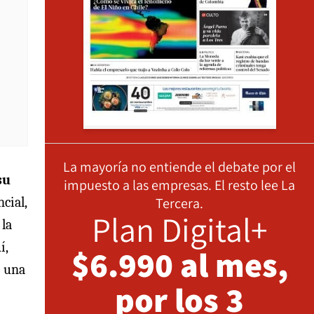
La mayoría no entiende el debate por el
su
impuesto a las empresas. El resto lee La
Tercera.
cial,
Plan Digital+
 la
í,
$6.990 al mes,
ó una
por los 3