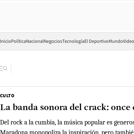
Inicio
Política
Nacional
Negocios
Tecnología
El Deportivo
Mundo
Vide
CULTO
La banda sonora del crack: once
Del rock a la cumbia, la música popular es gener
Maradona monopoliza la inspiración, pero también h