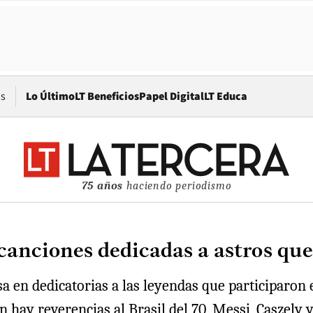
Opens in new window
os
Lo Último
LT Beneficios
Papel Digital
LT Educa
75 años
haciendo periodismo
 canciones dedicadas a astros q
osa en dedicatorias a las leyendas que participa
ay reverencias al Brasil del 70, Messi, Caszely y h