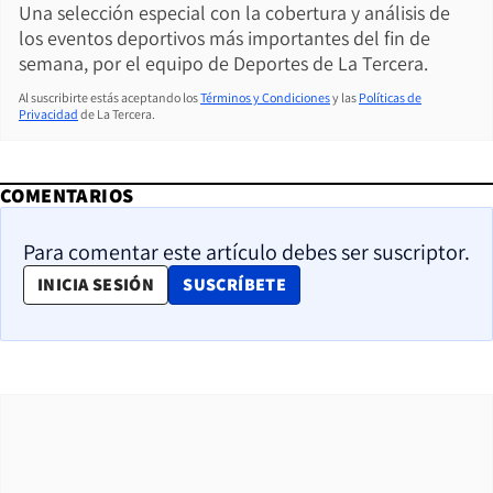
Una selección especial con la cobertura y análisis de
los eventos deportivos más importantes del fin de
semana, por el equipo de Deportes de La Tercera.
Al suscribirte estás aceptando los
Términos y Condiciones
y las
Políticas de
Privacidad
de La Tercera.
COMENTARIOS
Para comentar este artículo debes ser suscriptor.
OPENS IN NEW WINDOW
INICIA SESIÓN
SUSCRÍBETE