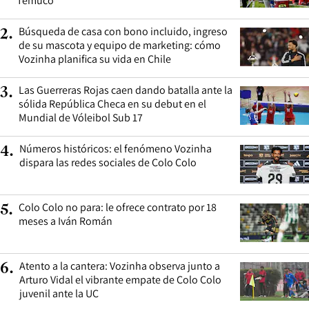
Temuco
Búsqueda de casa con bono incluido, ingreso
2
.
de su mascota y equipo de marketing: cómo
Vozinha planifica su vida en Chile
Las Guerreras Rojas caen dando batalla ante la
3
.
sólida República Checa en su debut en el
Mundial de Vóleibol Sub 17
Números históricos: el fenómeno Vozinha
4
.
dispara las redes sociales de Colo Colo
Colo Colo no para: le ofrece contrato por 18
5
.
meses a Iván Román
Atento a la cantera: Vozinha observa junto a
6
.
Arturo Vidal el vibrante empate de Colo Colo
juvenil ante la UC