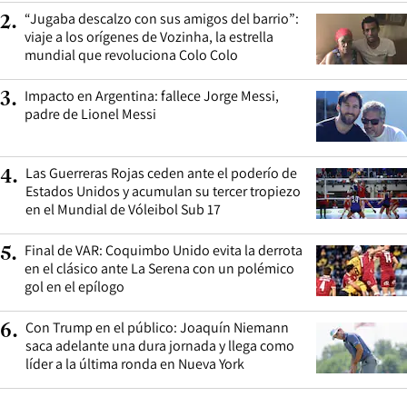
“Jugaba descalzo con sus amigos del barrio”:
2
.
viaje a los orígenes de Vozinha, la estrella
mundial que revoluciona Colo Colo
Impacto en Argentina: fallece Jorge Messi,
3
.
padre de Lionel Messi
Las Guerreras Rojas ceden ante el poderío de
4
.
Estados Unidos y acumulan su tercer tropiezo
en el Mundial de Vóleibol Sub 17
Final de VAR: Coquimbo Unido evita la derrota
5
.
en el clásico ante La Serena con un polémico
gol en el epílogo
Con Trump en el público: Joaquín Niemann
6
.
saca adelante una dura jornada y llega como
líder a la última ronda en Nueva York