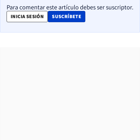
Para comentar este artículo debes ser suscriptor.
OPENS IN NEW WINDOW
INICIA SESIÓN
SUSCRÍBETE