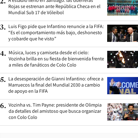
A estadio lleno en Santiago: las Guerreras
2
.
Rojas se estrenan ante República Checa en el
Mundial Sub 17 de Vóleibol
Luis Figo pide que Infantino renuncie a la FIFA:
3
.
“Es el comportamiento más bajo, deshonesto
y cobarde que he visto”
Música, luces y camiseta desde el cielo:
4
.
Vozinha brilla en su fiesta de bienvenida frente
a miles de fanáticos de Colo Colo
La desesperación de Gianni Infantino: ofrece a
5
.
Marruecos la final del Mundial 2030 a cambio
de apoyo en la FIFA
Vozinha vs. Tim Payne: presidente de Olimpia
6
.
da detalles del amistoso que busca organizar
con Colo Colo