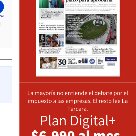
RATE
l
La mayoría no entiende el debate por el
impuesto a las empresas. El resto lee La
Tercera.
Plan Digital+
$6.990 al mes,