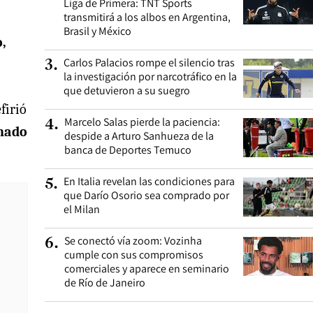
Liga de Primera: TNT Sports
transmitirá a los albos en Argentina,
Brasil y México
o,
Carlos Palacios rompe el silencio tras
3
.
la investigación por narcotráfico en la
que detuvieron a su suegro
firió
Marcelo Salas pierde la paciencia:
4
.
inado
despide a Arturo Sanhueza de la
banca de Deportes Temuco
En Italia revelan las condiciones para
5
.
que Darío Osorio sea comprado por
el Milan
Se conectó vía zoom: Vozinha
6
.
cumple con sus compromisos
comerciales y aparece en seminario
de Río de Janeiro