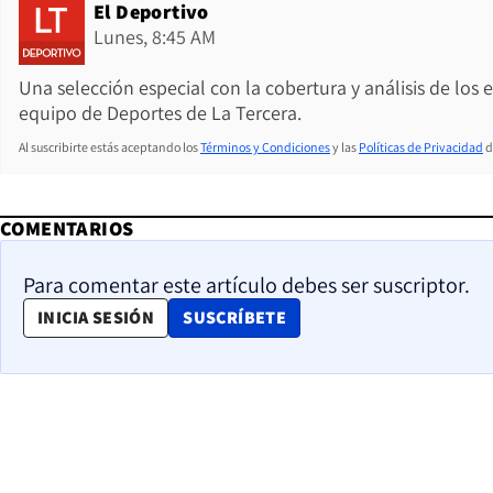
El Deportivo
Lunes, 8:45 AM
Una selección especial con la cobertura y análisis de los
equipo de Deportes de La Tercera.
Al suscribirte estás aceptando los
Términos y Condiciones
y las
Políticas de Privacidad
d
COMENTARIOS
Para comentar este artículo debes ser suscriptor.
OPENS IN NEW WINDOW
INICIA SESIÓN
SUSCRÍBETE