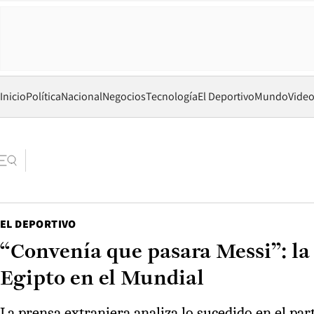
Inicio
Política
Nacional
Negocios
Tecnología
El Deportivo
Mundo
Vide
EL DEPORTIVO
“Convenía que pasara Messi”: la
Egipto en el Mundial
La prensa extranjera analiza lo sucedido en el par