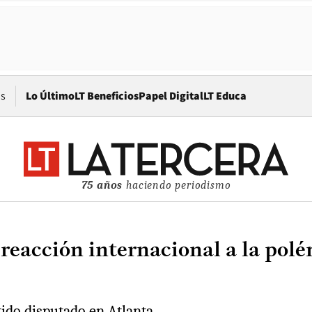
Opens in new window
os
Lo Último
LT Beneficios
Papel Digital
LT Educa
75 años
haciendo periodismo
 reacción internacional a la po
tido disputado en Atlanta.