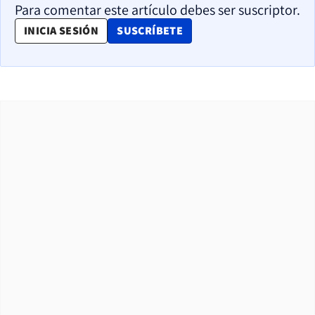
Para comentar este artículo debes ser suscriptor.
OPENS IN NEW WINDOW
INICIA SESIÓN
SUSCRÍBETE