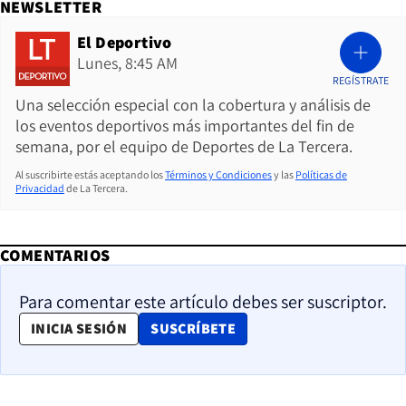
NEWSLETTER
El Deportivo
Lunes, 8:45 AM
REGÍSTRATE
Una selección especial con la cobertura y análisis de
los eventos deportivos más importantes del fin de
semana, por el equipo de Deportes de La Tercera.
Al suscribirte estás aceptando los
Términos y Condiciones
y las
Políticas de
Privacidad
de La Tercera.
COMENTARIOS
Para comentar este artículo debes ser suscriptor.
OPENS IN NEW WINDOW
INICIA SESIÓN
SUSCRÍBETE