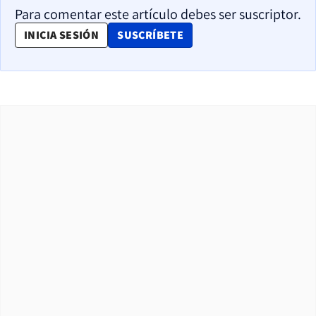
Para comentar este artículo debes ser suscriptor.
OPENS IN NEW WINDOW
INICIA SESIÓN
SUSCRÍBETE