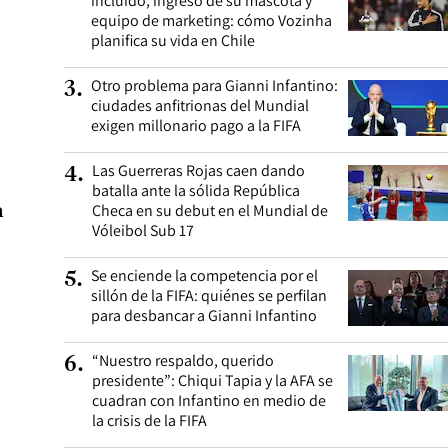
incluido, ingreso de su mascota y
equipo de marketing: cómo Vozinha
planifica su vida en Chile
Otro problema para Gianni Infantino:
3
.
ciudades anfitrionas del Mundial
exigen millonario pago a la FIFA
Las Guerreras Rojas caen dando
4
.
batalla ante la sólida República
a
Checa en su debut en el Mundial de
Vóleibol Sub 17
Se enciende la competencia por el
5
.
sillón de la FIFA: quiénes se perfilan
para desbancar a Gianni Infantino
“Nuestro respaldo, querido
6
.
presidente”: Chiqui Tapia y la AFA se
cuadran con Infantino en medio de
la crisis de la FIFA