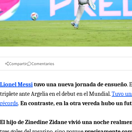
Compartir
Comentarios
Lionel Messi
tuvo una nueva jornada de ensueño
. 
triplete ante Argelia en el debut en el Mundial.
Tuvo una
récords
.
En contraste, en la otra vereda hubo un fut
El hijo de Zinedine Zidane vivió una noche realment
tres goles del rosarino, sino porque
precisamente come