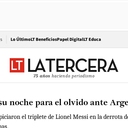
Opens in new window
os
Lo Último
LT Beneficios
Papel Digital
LT Educa
75 años
haciendo periodismo
 su noche para el olvido ante Arg
ciaron el triplete de Lionel Messi en la derrota de
nas.