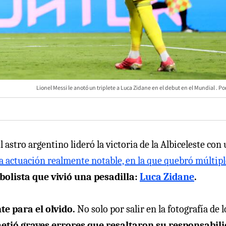
Lionel Messi le anotó un triplete a Luca Zidane en el debut en el Mundial
El astro argentino lideró la victoria de la Albiceleste con
 actuación realmente notable, en la que quebró múltipl
bolista que vivió una pesadilla:
Luca Zidane
.
e para el olvido.
No solo por salir en la fotografía de l
tió graves errores que resaltaron su responsabil