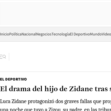
Inicio
Política
Nacional
Negocios
Tecnología
El Deportivo
Mundo
Vide
EL DEPORTIVO
El drama del hijo de Zidane tras
Luca Zidane protagonizó dos graves fallas que propi
una noche que tuvo a Zizou, su padre, en las tribu