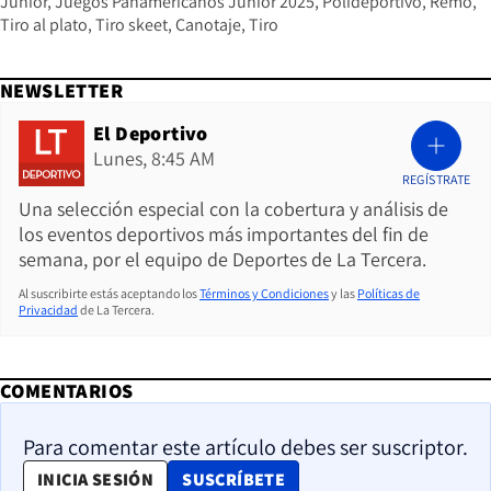
Junior
Juegos Panamericanos Junior 2025
Polideportivo
Remo
Tiro al plato
Tiro skeet
Canotaje
Tiro
NEWSLETTER
El Deportivo
Lunes, 8:45 AM
REGÍSTRATE
Una selección especial con la cobertura y análisis de
los eventos deportivos más importantes del fin de
semana, por el equipo de Deportes de La Tercera.
Al suscribirte estás aceptando los
Términos y Condiciones
y las
Políticas de
Privacidad
de La Tercera.
COMENTARIOS
Para comentar este artículo debes ser suscriptor.
OPENS IN NEW WINDOW
INICIA SESIÓN
SUSCRÍBETE