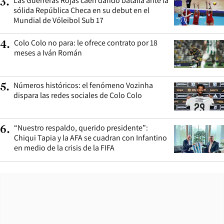
Las Guerreras Rojas caen dando batalla ante la
3
.
sólida República Checa en su debut en el
Mundial de Vóleibol Sub 17
Colo Colo no para: le ofrece contrato por 18
4
.
meses a Iván Román
Números históricos: el fenómeno Vozinha
5
.
dispara las redes sociales de Colo Colo
“Nuestro respaldo, querido presidente”:
6
.
Chiqui Tapia y la AFA se cuadran con Infantino
en medio de la crisis de la FIFA