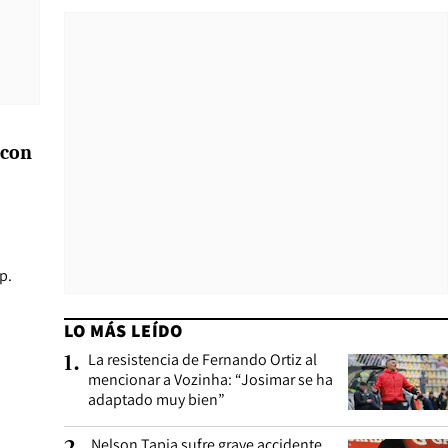
 con
p.
LO MÁS LEÍDO
La resistencia de Fernando Ortiz al
1
.
mencionar a Vozinha: “Josimar se ha
adaptado muy bien”
Nelson Tapia sufre grave accidente