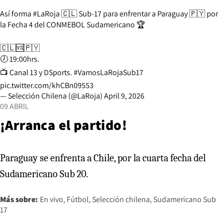
Así forma
#LaRoja
🇨🇱 Sub-17 para enfrentar a Paraguay 🇵🇾 por
la Fecha 4 del CONMEBOL Sudamericano 🏆
🇨🇱🆚🇵🇾
🕖 19:00hrs.
📺 Canal 13 y DSports.
#VamosLaRojaSub17
pic.twitter.com/khCBn09553
— Selección Chilena (@LaRoja)
April 9, 2026
09 ABRIL
¡Arranca el partido!
Paraguay se enfrenta a Chile, por la cuarta fecha del
Sudamericano Sub 20.
Más sobre:
En vivo
Fútbol
Selección chilena
Sudamericano Sub
17