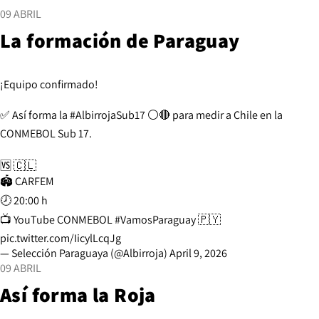
09 ABRIL
La formación de Paraguay
¡Equipo confirmado!
✅ Así forma la
#AlbirrojaSub17
⚪🔴 para medir a Chile en la
CONMEBOL Sub 17.
🆚 🇨🇱
🏟️ CARFEM
🕗 20:00 h
📺 YouTube CONMEBOL
#VamosParaguay
🇵🇾
pic.twitter.com/IicylLcqJg
— Selección Paraguaya (@Albirroja)
April 9, 2026
09 ABRIL
Así forma la Roja