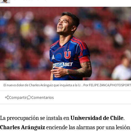
El nuevo dolor de Charles Aránguiz que inquieta a la U.
FELIPE ZANCA/PHOTOSPORT
Compartir
Comentarios
La preocupación se instala en
Universidad de Chile
.
Charles Aránguiz
enciende las alarmas por una lesión