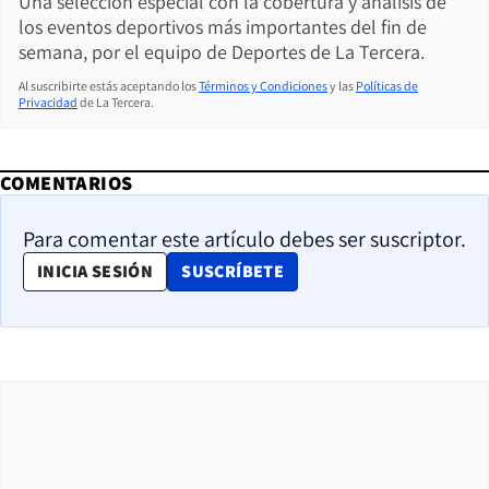
Una selección especial con la cobertura y análisis de
los eventos deportivos más importantes del fin de
semana, por el equipo de Deportes de La Tercera.
Al suscribirte estás aceptando los
Términos y Condiciones
y las
Políticas de
Privacidad
de La Tercera.
COMENTARIOS
Para comentar este artículo debes ser suscriptor.
OPENS IN NEW WINDOW
INICIA SESIÓN
SUSCRÍBETE