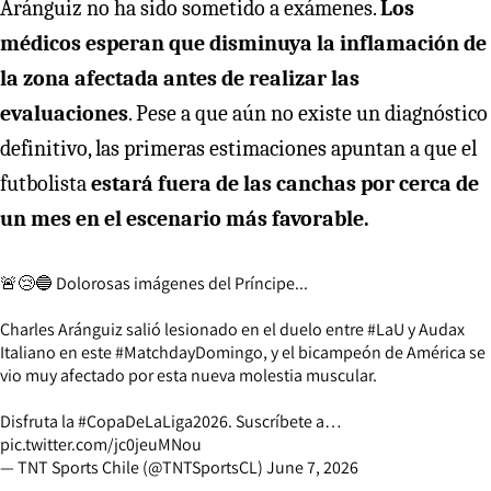
Aránguiz no ha sido sometido a exámenes.
Los
médicos esperan que disminuya la inflamación de
la zona afectada antes de realizar las
evaluaciones
. Pese a que aún no existe un diagnóstico
definitivo, las primeras estimaciones apuntan a que el
futbolista
estará fuera de las canchas por cerca de
un mes en el escenario más favorable.
🚨😢🔵 Dolorosas imágenes del Príncipe...
Charles Aránguiz salió lesionado en el duelo entre
#LaU
y Audax
Italiano en este
#MatchdayDomingo
, y el bicampeón de América se
vio muy afectado por esta nueva molestia muscular.
Disfruta la
#CopaDeLaLiga2026
. Suscríbete a…
pic.twitter.com/jc0jeuMNou
— TNT Sports Chile (@TNTSportsCL)
June 7, 2026