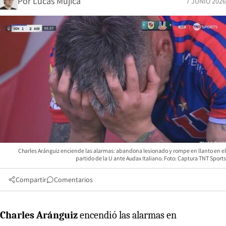
Por
Lucas Mujica
7 JUNIO 2026
Charles Aránguiz enciende las alarmas: abandona lesionado y rompe en llanto en el
partido de la U ante Audax Italiano. Foto: Captura TNT Sports
Compartir
Comentarios
Charles Aránguiz
encendió las alarmas en