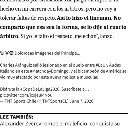
hecho en mi carrera con los árbitros, pero no voy a
tolerar faltas de respeto.
Así lo hizo el lineman. No
comparto que esa sea la forma, se lo dije al cuarto
árbitro.
Si yo le falto el respeto, me echan”, lanzó.
🚨😢🔵 Dolorosas imágenes del Príncipe...
Charles Aránguiz salió lesionado en el duelo entre
#LaU
y Audax
Italiano en este
#MatchdayDomingo
, y el bicampeón de América se
vio muy afectado por esta nueva molestia muscular.
Disfruta la
#CopaDeLaLiga2026
. Suscríbete a…
pic.twitter.com/jc0jeuMNou
— TNT Sports Chile (@TNTSportsCL)
June 7, 2026
LEE TAMBIÉN:
Alexander Zverev rompe el maleficio: conquista su