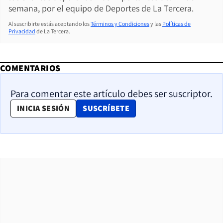
semana, por el equipo de Deportes de La Tercera.
Al suscribirte estás aceptando los
Términos y Condiciones
y las
Políticas de
Privacidad
de La Tercera.
COMENTARIOS
Para comentar este artículo debes ser suscriptor.
OPENS IN NEW WINDOW
INICIA SESIÓN
SUSCRÍBETE