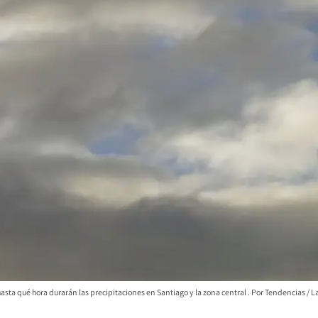
 hasta qué hora durarán las precipitaciones en Santiago y la zona central
Tendencias / La