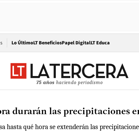
Opens in new window
os
Lo Último
LT Beneficios
Papel Digital
LT Educa
75 años
haciendo periodismo
ora durarán las precipitaciones e
evisa hasta qué hora se extenderán las precipitacio