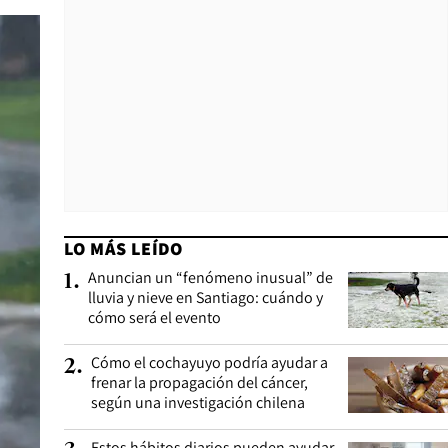
LO MÁS LEÍDO
Anuncian un “fenómeno inusual” de
1
.
lluvia y nieve en Santiago: cuándo y
cómo será el evento
Cómo el cochayuyo podría ayudar a
2
.
frenar la propagación del cáncer,
según una investigación chilena
Estos hábitos diarios pueden ayudar