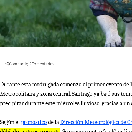
Compartir
Comentarios
Durante esta madrugada comenzó el primer evento de
Metropolitana y zona central. Santiago ya bajó sus temp
precipitar durante este miércoles lluvioso, gracias a un
Según el
pronóstico
de la
Dirección Meteorológica de C
débil durante este evento
. Se esperan entre 5 y 10 milím