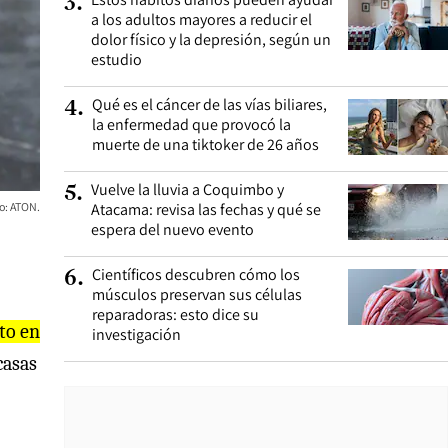
3
.
a los adultos mayores a reducir el
dolor físico y la depresión, según un
estudio
Qué es el cáncer de las vías biliares,
4
.
la enfermedad que provocó la
muerte de una tiktoker de 26 años
Vuelve la lluvia a Coquimbo y
5
.
to: ATON.
Atacama: revisa las fechas y qué se
espera del nuevo evento
Científicos descubren cómo los
6
.
músculos preservan sus células
reparadoras: esto dice su
to en
investigación
casas