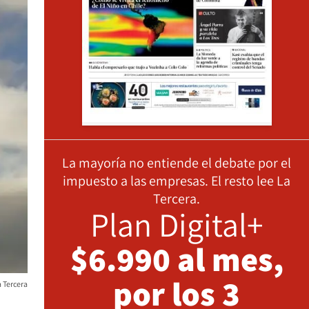
La mayoría no entiende el debate por el
impuesto a las empresas. El resto lee La
Tercera.
Plan Digital+
$6.990 al mes,
por los 3
 Tercera