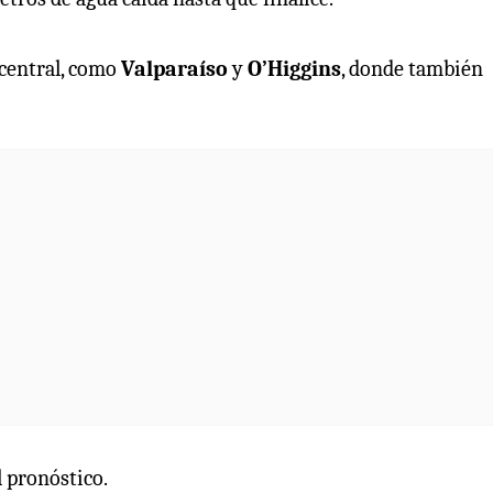
 central, como
Valparaíso
y
O’Higgins
, donde también
l pronóstico.