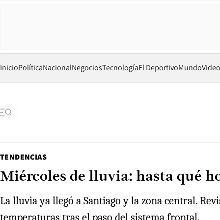
Inicio
Política
Nacional
Negocios
Tecnología
El Deportivo
Mundo
Vide
TENDENCIAS
Miércoles de lluvia: hasta qué h
La lluvia ya llegó a Santiago y la zona central. R
temperaturas tras el paso del sistema frontal.