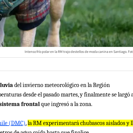
Intenso frío polar en la RM trajo destellos de moda canina en Santiago. Fo
lluvia
del invierno meteorológico en la Región
eraturas desde el pasado martes, y finalmente se largó 
sistema frontal
que ingresó a la zona.
hile (DMC)
,
la RM experimentará chubascos aislados y l
etros de agua caída hasta que finalice.