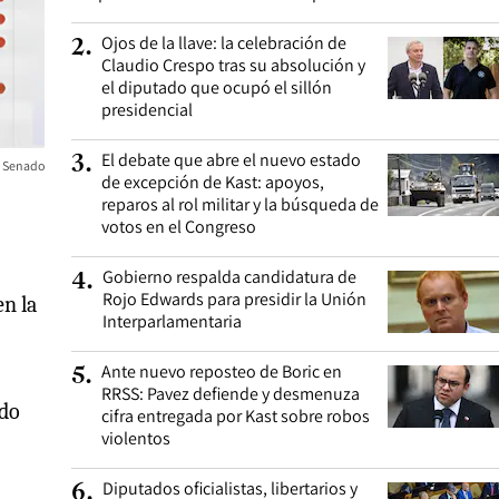
Ojos de la llave: la celebración de
2
.
Claudio Crespo tras su absolución y
el diputado que ocupó el sillón
presidencial
El debate que abre el nuevo estado
3
.
el Senado
de excepción de Kast: apoyos,
reparos al rol militar y la búsqueda de
votos en el Congreso
Gobierno respalda candidatura de
4
.
Rojo Edwards para presidir la Unión
n la
Interparlamentaria
Ante nuevo reposteo de Boric en
5
.
RRSS: Pavez defiende y desmenuza
ado
cifra entregada por Kast sobre robos
violentos
Diputados oficialistas, libertarios y
6
.