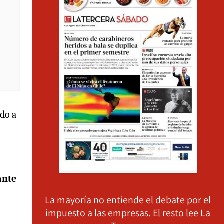
do a
ante
La mayoría no entiende el debate por el
impuesto a las empresas. El resto lee La