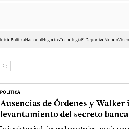
Inicio
Política
Nacional
Negocios
Tecnología
El Deportivo
Mundo
Vide
POLÍTICA
Ausencias de Órdenes y Walker in
levantamiento del secreto banca
La inasistencia de los parlamentarios –que la sem