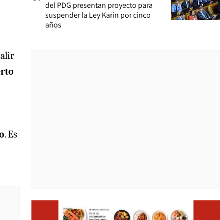
del PDG presentan proyecto para
suspender la Ley Karin por cinco
años
alir
erto
o
. Es
Opens i