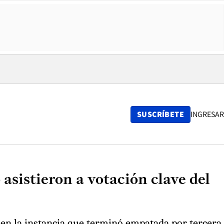
SUSCRÍBETE
INGRESAR
asistieron a votación clave del
 en la instancia que terminó empatada por tercera