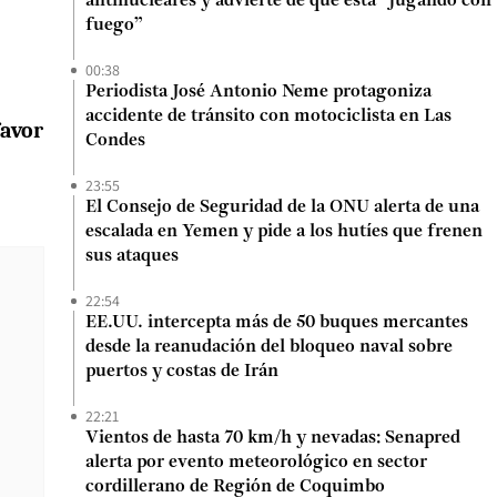
antinucleares y advierte de que está “jugando con
fuego”
00:38
Periodista José Antonio Neme protagoniza
accidente de tránsito con motociclista en Las
favor
Condes
23:55
El Consejo de Seguridad de la ONU alerta de una
escalada en Yemen y pide a los hutíes que frenen
sus ataques
22:54
EE.UU. intercepta más de 50 buques mercantes
desde la reanudación del bloqueo naval sobre
puertos y costas de Irán
22:21
Vientos de hasta 70 km/h y nevadas: Senapred
alerta por evento meteorológico en sector
cordillerano de Región de Coquimbo