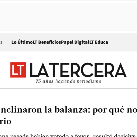
Opens in new window
os
Lo Último
LT Beneficios
Papel Digital
LT Educa
75 años
haciendo periodismo
clinaron la balanza: por qué no 
rio
ana pasada habían votado a favor- resultó decisiva