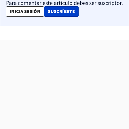
Para comentar este artículo debes ser suscriptor.
OPENS IN NEW WINDOW
INICIA SESIÓN
SUSCRÍBETE