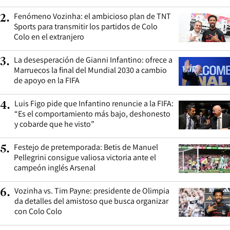
Fenómeno Vozinha: el ambicioso plan de TNT
2
.
Sports para transmitir los partidos de Colo
Colo en el extranjero
La desesperación de Gianni Infantino: ofrece a
3
.
Marruecos la final del Mundial 2030 a cambio
de apoyo en la FIFA
Luis Figo pide que Infantino renuncie a la FIFA:
4
.
“Es el comportamiento más bajo, deshonesto
y cobarde que he visto”
Festejo de pretemporada: Betis de Manuel
5
.
Pellegrini consigue valiosa victoria ante el
campeón inglés Arsenal
Vozinha vs. Tim Payne: presidente de Olimpia
6
.
da detalles del amistoso que busca organizar
con Colo Colo