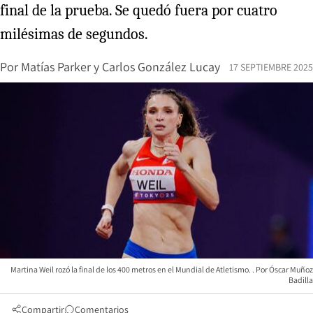
final de la prueba. Se quedó fuera por cuatro
milésimas de segundos.
Por
Matías Parker
y
Carlos González Lucay
17 SEPTIEMBRE 2025
Martina Weil rozó la final de los 400 metros en el Mundial de Atletismo.
Óscar Muñoz
Badilla
Compartir
Comentarios