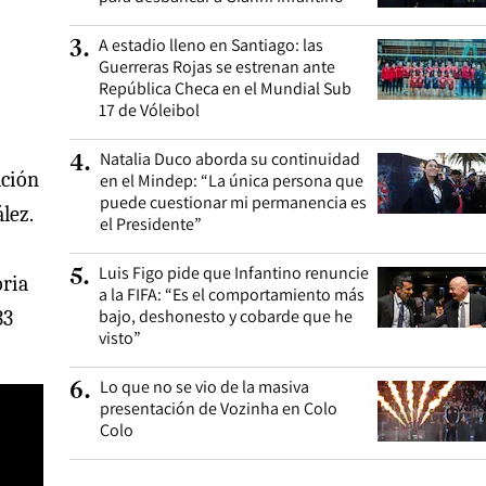
A estadio lleno en Santiago: las
3
.
Guerreras Rojas se estrenan ante
República Checa en el Mundial Sub
17 de Vóleibol
Natalia Duco aborda su continuidad
4
.
ación
en el Mindep: “La única persona que
puede cuestionar mi permanencia es
lez.
el Presidente”
Luis Figo pide que Infantino renuncie
5
.
oria
a la FIFA: “Es el comportamiento más
bajo, deshonesto y cobarde que he
33
visto”
Lo que no se vio de la masiva
6
.
presentación de Vozinha en Colo
Colo