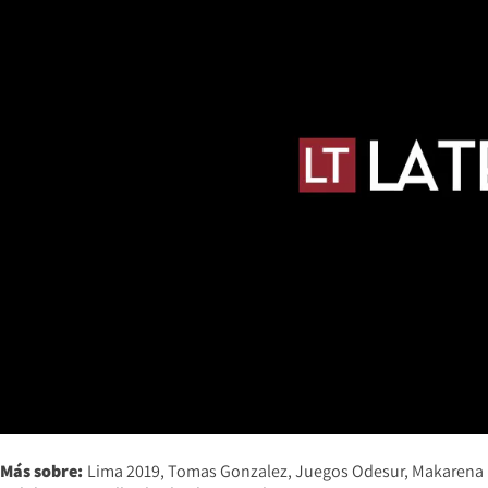
Más sobre:
Lima 2019
Tomas Gonzalez
Juegos Odesur
Makarena 