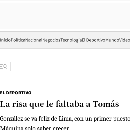
Inicio
Política
Nacional
Negocios
Tecnología
El Deportivo
Mundo
Vide
EL DEPORTIVO
La risa que le faltaba a Tomás
González se va feliz de Lima, con un primer puesto
Máquina solo saber crecer.