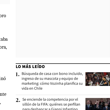
 oro
taba
ora,
LO MÁS LEÍDO
Búsqueda de casa con bono incluido,
1
.
minó
ingreso de su mascota y equipo de
marketing: cómo Vozinha planifica su
vida en Chile
ente
Se enciende la competencia por el
2
.
,
sillón de la FIFA: quiénes se perfilan
para desbancar a Gianni Infantino