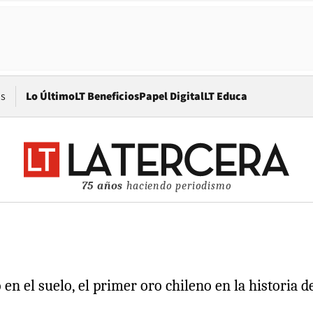
Opens in new window
os
Lo Último
LT Beneficios
Papel Digital
LT Educa
75 años
haciendo periodismo
 en el suelo, el primer oro chileno en la historia