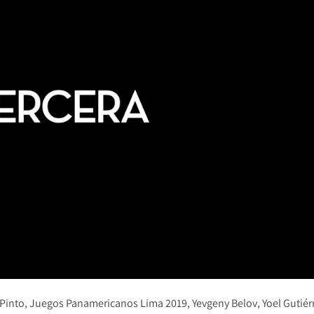
Pinto
Juegos Panamericanos Lima 2019
Yevgeny Belov
Yoel Gutiér