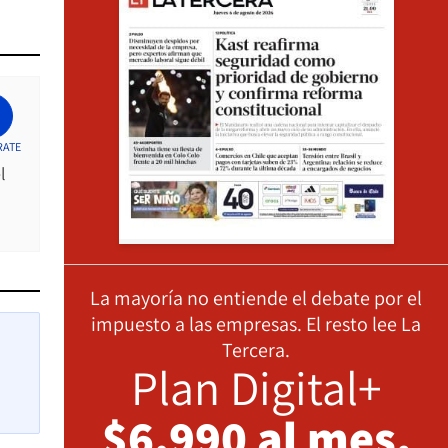
RATE
l
La mayoría no entiende el debate por el
impuesto a las empresas. El resto lee La
Tercera.
Plan Digital+
$6.990 al mes,